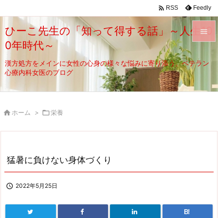

Feedly
RSS
ひーこ先生の「知って得する話」～人生10

0年時代～

メニュ
漢方処方をメインに女性の心身の様々な悩みに寄り添う、ベテラン
心療内科女医のブログ

サイド

前へ

ホーム
>

栄養

次へ

猛暑に負けない身体づくり
検索

2022年5月25日
B!