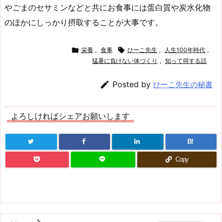
やごまのセサミンなどと共にお食事には蛋白質や炭水化物
のほかにしっかり摂取することが大事です。

栄養
,
食事

ひーこ先生
,
人生100年時代
,
猛暑に負けない体づくり
,
知って得する話

Posted by
ひーこ先生の秘書
よろしければシェアお願いします
B!
Copy