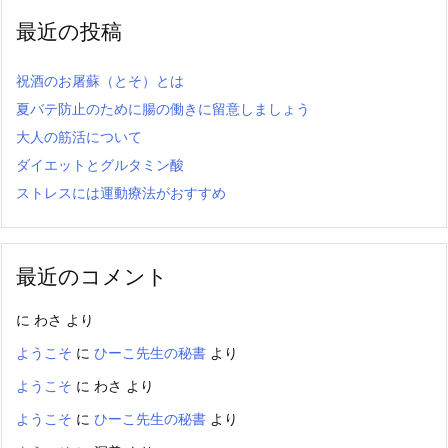
最近の投稿
祝酒のお屠蘇（とそ）とは
夏バテ防止のために腸の働きに留意しましょう
大人の筋活について
ダイエットとグルタミン酸
ストレスには運動療法がおすすめ
最近のコメント
に
わさ
より
ようこそ
に
ひーこ先生の秘書
より
ようこそ
に
わさ
より
ようこそ
に
ひーこ先生の秘書
より