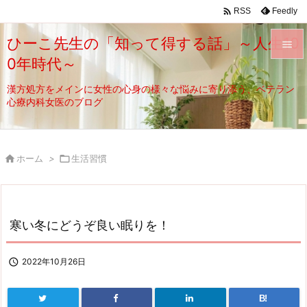

Feedly
RSS
ひーこ先生の「知って得する話」～人生10

0年時代～

メニュ
漢方処方をメインに女性の心身の様々な悩みに寄り添う、ベテラン
心療内科女医のブログ

サイド

前へ

ホーム
>

生活習慣

次へ

寒い冬にどうぞ良い眠りを！
検索

2022年10月26日
B!