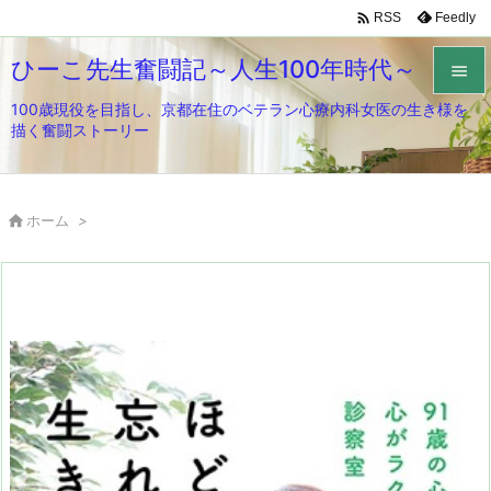

Feedly
RSS
ひーこ先生奮闘記～人生100年時代～

100歳現役を目指し、京都在住のベテラン心療内科女医の生き様を

描く奮闘ストーリー
メニュ

サイド

ホーム
>

前へ

次へ

検索